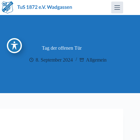
Zum
Inhalt
springen
Tag der offenen Tür
8. September 2024
Allgemein