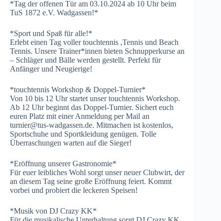
*Tag der offenen Tür am 03.10.2024 ab 10 Uhr beim
TuS 1872 e.V. Wadgassen!*
*Sport und Spaß für alle!*
Erlebt einen Tag voller touchtennis ,Tennis und Beach
Tennis. Unsere Trainer*innen bieten Schnupperkurse an
– Schläger und Bälle werden gestellt. Perfekt für
Anfänger und Neugierige!
*touchtennis Workshop & Doppel-Turnier*
Von 10 bis 12 Uhr startet unser touchtennis Workshop.
Ab 12 Uhr beginnt das Doppel-Turnier. Sichert euch
euren Platz mit einer Anmeldung per Mail an
turnier@tus-wadgassen.de. Mitmachen ist kostenlos,
Sportschuhe und Sportkleidung genügen. Tolle
Überraschungen warten auf die Sieger!
*Eröffnung unserer Gastronomie*
Für euer leibliches Wohl sorgt unser neuer Clubwirt, der
an diesem Tag seine große Eröffnung feiert. Kommt
vorbei und probiert die leckeren Speisen!
*Musik von DJ Crazy KK*
Für die musikalische Unterhaltung sorgt DJ Crazy KK